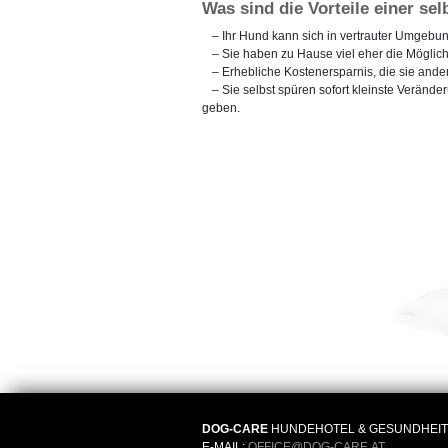
Was sind die Vorteile einer s
– Ihr Hund kann sich in vertrauter Umgebu
– Sie haben zu Hause viel eher die Möglic
– Erhebliche Kostenersparnis, die sie an
– Sie selbst spüren sofort kleinste Veränd
geben.
DOG-CARE
HUNDEHOTEL & GESUNDHEITS
E-MAIL:
OFFICE
@
DOG-CARE.AT